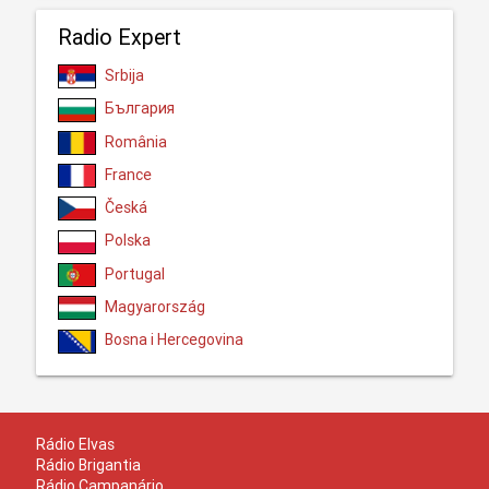
Radio Expert
Srbija
България
România
France
Česká
Polska
Portugal
Magyarország
Bosna i Hercegovina
Rádio Elvas
Rádio Brigantia
Rádio Campanário