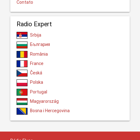
Contato
Radio Expert
Srbija
България
România
France
Česká
Polska
Portugal
Magyarország
Bosna i Hercegovina