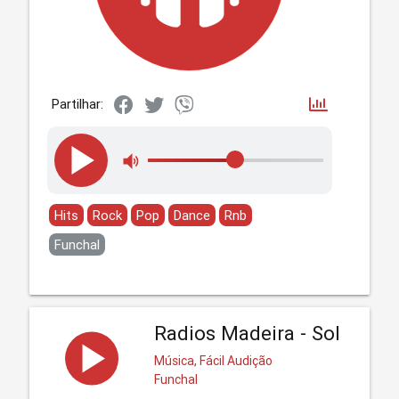
Partilhar:
Hits
Rock
Pop
Dance
Rnb
Funchal
Radios Madeira - Sol
Música, Fácil Audição
Funchal