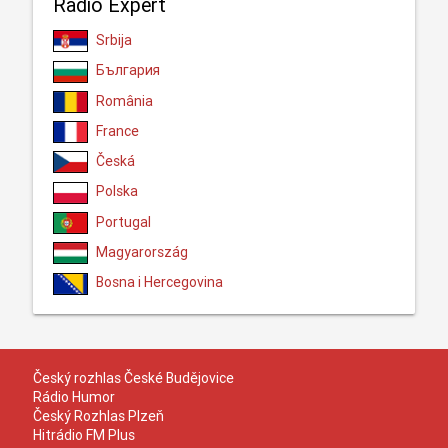
Radio Expert
Srbija
България
România
France
Česká
Polska
Portugal
Magyarország
Bosna i Hercegovina
Český rozhlas České Budějovice
Rádio Humor
Český Rozhlas Plzeň
Hitrádio FM Plus