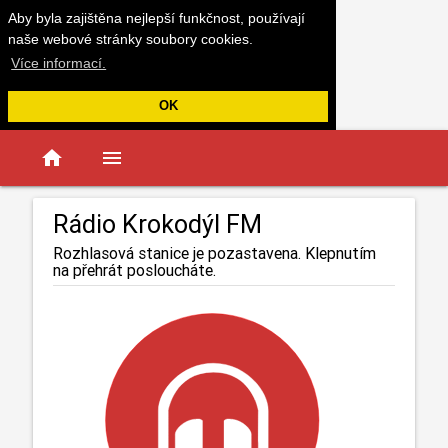
Aby byla zajištěna nejlepší funkčnost, používají
naše webové stránky soubory cookies.
Více informací.
OK
home
menu
Rádio Krokodýl FM
Rozhlasová stanice je pozastavena. Klepnutím
na přehrát posloucháte.