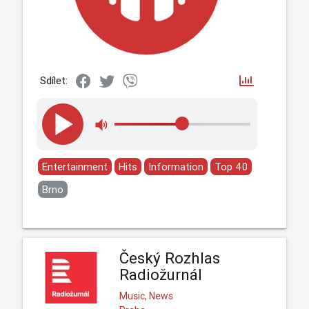
Sdílet:
Entertainment
Hits
Information
Top 40
Brno
Český Rozhlas
Radiožurnál
Music, News