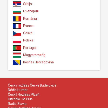
Srbija
България
România
France
Česká
Polska
Portugal
Magyarország
Bosna i Hercegovina
Český rozhlas České Budějovice
Rádio Humor
Český Rozhlas Plzeň
Hitrádio FM Plus
Radio Slavia