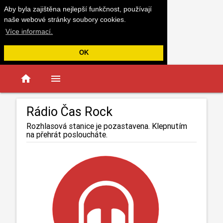
Aby byla zajištěna nejlepší funkčnost, používají
naše webové stránky soubory cookies.
Více informací.
OK
home
menu
Rádio Čas Rock
Rozhlasová stanice je pozastavena. Klepnutím
na přehrát posloucháte.