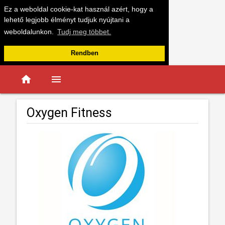
Ez a weboldal cookie-kat használ azért, hogy a
lehető legjobb élményt tudjuk nyújtani a
weboldalunkon.
Tudj meg többet.
Rendben
home
menu
Oxygen Fitness