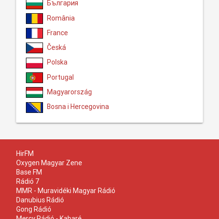
България
România
France
Česká
Polska
Portugal
Magyarország
Bosna i Hercegovina
HirFM
Oxygen Magyar Zene
Base FM
Rádió 7
MMR - Muravidéki Magyar Rádió
Danubius Rádió
Gong Rádió
Mercy Rádió - Kabaré