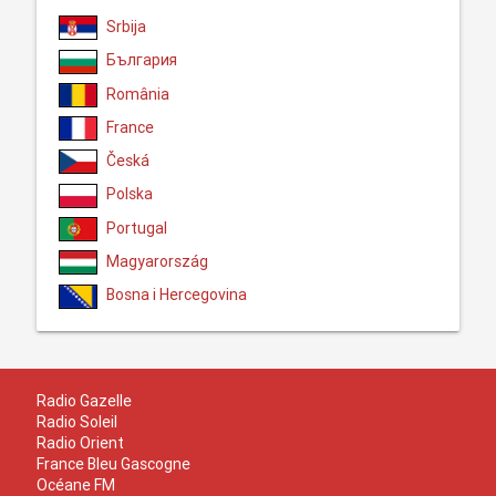
Srbija
България
România
France
Česká
Polska
Portugal
Magyarország
Bosna i Hercegovina
Radio Gazelle
Radio Soleil
Radio Orient
France Bleu Gascogne
Océane FM