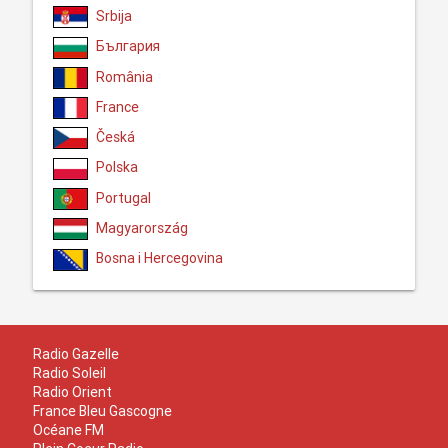
Srbija
България
România
France
Česká
Polska
Portugal
Magyarország
Bosna i Hercegovina
Radio Gazelle
Radio Soleil
Radio Orient
France Bleu Gascogne
Océane FM