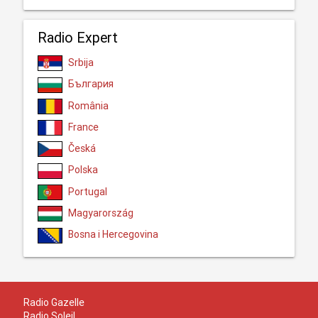
Radio Expert
Srbija
България
România
France
Česká
Polska
Portugal
Magyarország
Bosna i Hercegovina
Radio Gazelle
Radio Soleil