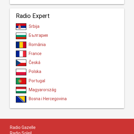
Radio Expert
Srbija
България
România
France
Česká
Polska
Portugal
Magyarország
Bosna i Hercegovina
Radio Gazelle
Radio Soleil