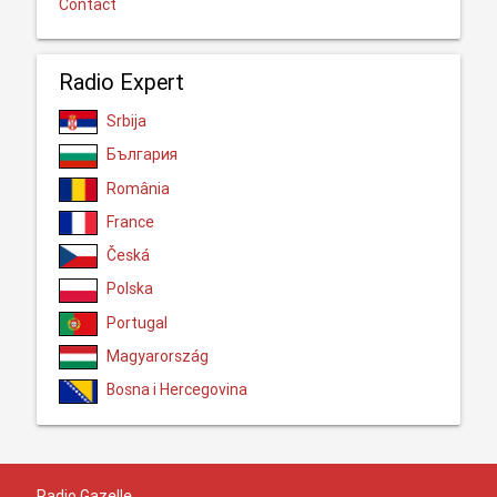
Contact
Radio Expert
Srbija
България
România
France
Česká
Polska
Portugal
Magyarország
Bosna i Hercegovina
Radio Gazelle