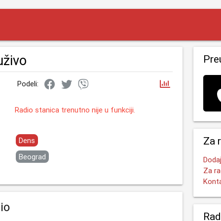
uživo
Pre
Podeli:
Radio stanica trenutno nije u funkciji.
Za 
Dens
Beograd
Dodaj
Za ra
Kont
io
Rad