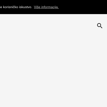
je korisničko iskustvo.
Više informacija.
search