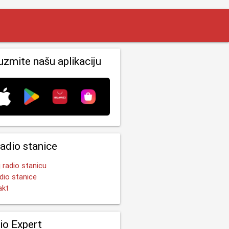
uzmite našu aplikaciju
radio stanice
 radio stanicu
dio stanice
akt
io Expert