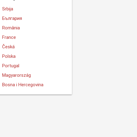
Srbija
България
România
France
Česká
Polska
Portugal
Magyarország
Bosna i Hercegovina