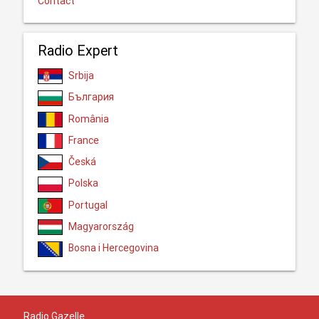
Contact
Radio Expert
Srbija
България
România
France
Česká
Polska
Portugal
Magyarország
Bosna i Hercegovina
Radio Gazelle