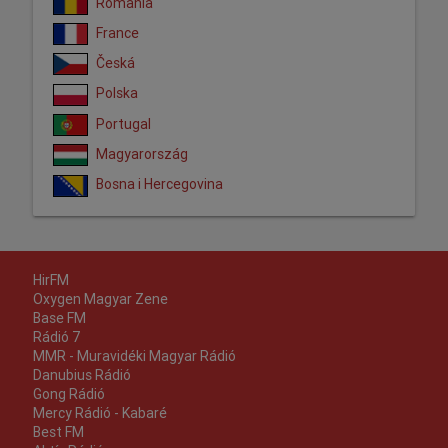
România
France
Česká
Polska
Portugal
Magyarország
Bosna i Hercegovina
HirFM
Oxygen Magyar Zene
Base FM
Rádió 7
MMR - Muravidéki Magyar Rádió
Danubius Rádió
Gong Rádió
Mercy Rádió - Kabaré
Best FM