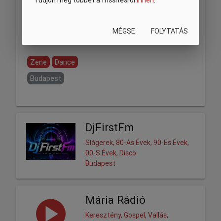
Tudjon meg többet a frissítésről
innen
.
MÉGSE
FOLYTATÁS
Megosztás:
Zene
Dance
Budapest
DjFirstFm
Slágerek, 80-As Évek, 90-Es Évek,
00-S Évek, Disco
Budapest
Mária Rádió
Keresztény, Gospel, Vallás,