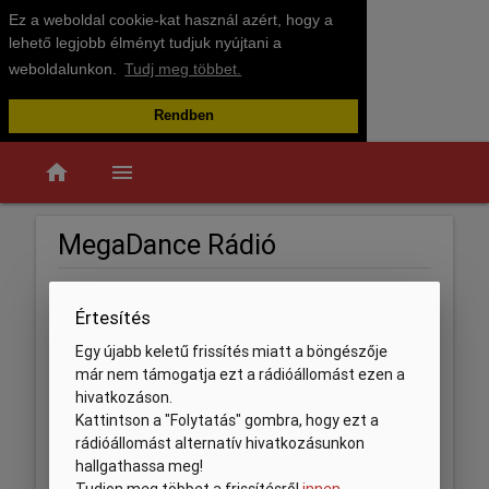
Ez a weboldal cookie-kat használ azért, hogy a
lehető legjobb élményt tudjuk nyújtani a
weboldalunkon.
Tudj meg többet.
Rendben
home
menu
MegaDance Rádió
Értesítés
Egy újabb keletű frissítés miatt a böngészője
már nem támogatja ezt a rádióállomást ezen a
hivatkozáson.
Kattintson a "Folytatás" gombra, hogy ezt a
rádióállomást alternatív hivatkozásunkon
hallgathassa meg!