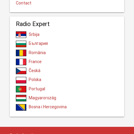
Contact
Radio Expert
Srbija
България
România
France
Česká
Polska
Portugal
Magyarország
Bosna i Hercegovina