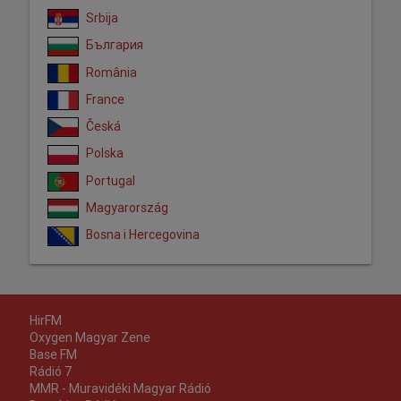
Srbija
България
România
France
Česká
Polska
Portugal
Magyarország
Bosna i Hercegovina
HirFM
Oxygen Magyar Zene
Base FM
Rádió 7
MMR - Muravidéki Magyar Rádió