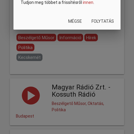
Tudjon meg többet a frissítésről
innen
.
MÉGSE
FOLYTATÁS
Megosztás:
Beszélgető Műsor
Információ
Hírek
Politika
Kecskemét
Magyar Rádió Zrt. -
Kossuth Rádió
Beszélgető Műsor, Oktatás,
Politika
Budapest