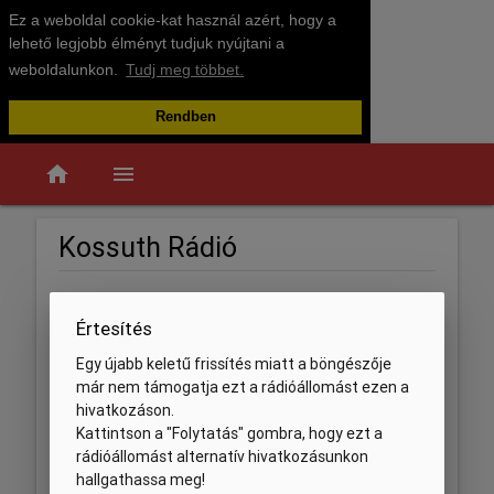
Ez a weboldal cookie-kat használ azért, hogy a
lehető legjobb élményt tudjuk nyújtani a
weboldalunkon.
Tudj meg többet.
Rendben
home
menu
Kossuth Rádió
Értesítés
Egy újabb keletű frissítés miatt a böngészője
már nem támogatja ezt a rádióállomást ezen a
hivatkozáson.
Kattintson a "Folytatás" gombra, hogy ezt a
rádióállomást alternatív hivatkozásunkon
hallgathassa meg!