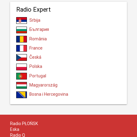
Radio Expert
Srbija
България
România
France
Česká
Polska
Portugal
Magyarország
Bosna i Hercegovina
Radio PŁOŃSK
Eska
Radio Q