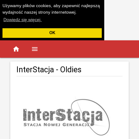
Używamy plików cookies, aby zapewnić najlepszą
wydajność naszej strony internetowej.
Dowiedz się więcej.
OK
home
menu
InterStacja - Oldies