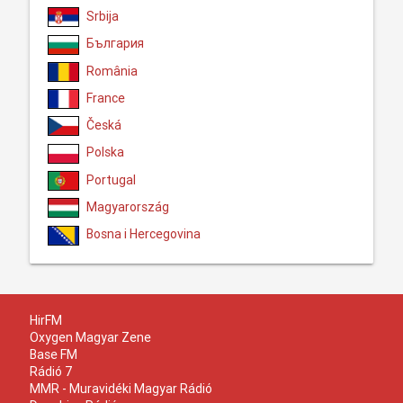
Srbija
България
România
France
Česká
Polska
Portugal
Magyarország
Bosna i Hercegovina
HirFM
Oxygen Magyar Zene
Base FM
Rádió 7
MMR - Muravidéki Magyar Rádió