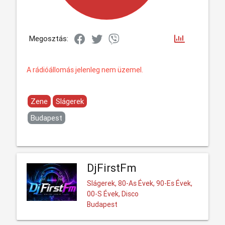
Megosztás:
A rádióállomás jelenleg nem üzemel.
Zene
Slágerek
Budapest
DjFirstFm
Slágerek, 80-As Évek, 90-Es Évek,
00-S Évek, Disco
Budapest