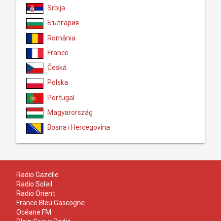
Srbija
България
România
France
Česká
Polska
Portugal
Magyarország
Bosna i Hercegovina
Radio Gazelle
Radio Soleil
Radio Orient
France Bleu Gascogne
Océane FM