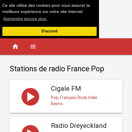
Ce site utilise des cookies pour vous assurer la
meilleure expérience sur notre site Internet.
Apprendre encore plus.
D'accord
home
menu
Stations de radio France Pop
Cigale FM
Pop, Français, Rock, Indie
Reims
Radio Dreyeckland