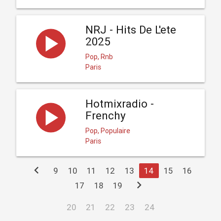
NRJ - Hits De L'ete
2025
Pop, Rnb
Paris
Hotmixradio -
Frenchy
Pop, Populaire
Paris
chevron_left
9
10
11
12
13
14
15
16
chevron_right
17
18
19
20
21
22
23
24