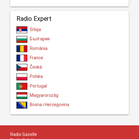
Radio Expert
Srbija
България
România
France
Česká
Polska
Portugal
Magyarország
Bosna i Hercegovina
Radio Gazelle