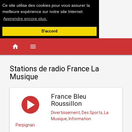
Ce site utilise des cookies pour vous assurer la
meilleure expérience sur notre site Internet.
Apprendre encore plus.
D'accord
home
menu
Stations de radio France La
Musique
France Bleu
Roussillon
Divertissement, Des Sports, La
Musique, Information
Perpignan