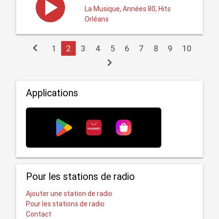
La Musique, Années 80, Hits
Orléans
chevron_left
1
2
3
4
5
6
7
8
9
10
chevron_right
Applications
Pour les stations de radio
Ajouter une station de radio
Pour les stations de radio
Contact