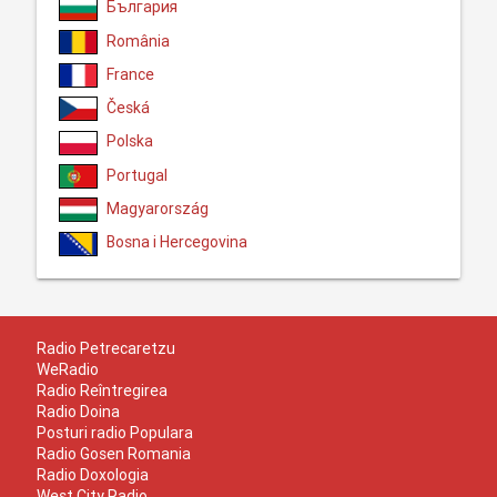
България
România
France
Česká
Polska
Portugal
Magyarország
Bosna i Hercegovina
Radio Petrecaretzu
WeRadio
Radio Reîntregirea
Radio Doina
Posturi radio Populara
Radio Gosen Romania
Radio Doxologia
West City Radio