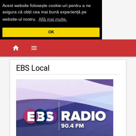
Acest website folosește cookie-uri pentru a ne
asigura că obții cea mai bună experiență pe
website-ul nostru.
Află mai multe.
OK
home
menu
EBS Local