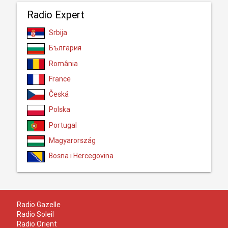
Radio Expert
Srbija
България
România
France
Česká
Polska
Portugal
Magyarország
Bosna i Hercegovina
Radio Gazelle
Radio Soleil
Radio Orient