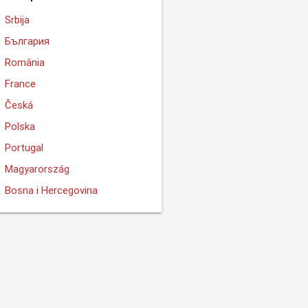
Srbija
България
România
France
Česká
Polska
Portugal
Magyarország
Bosna i Hercegovina