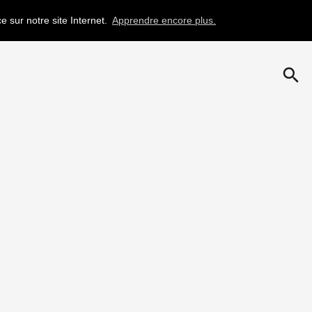
e sur notre site Internet.
Apprendre encore plus.
search