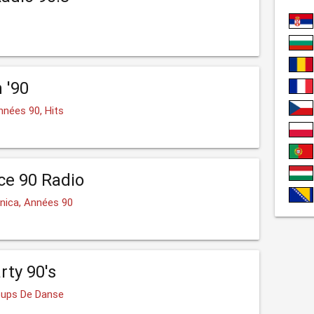
 '90
nnées 90, Hits
ce 90 Radio
onica, Années 90
rty 90's
oups De Danse