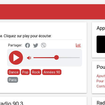
App
e. Cliquez sur play pour écouter.
Partager:
Pou
Dance
Pop
Rock
Années 90
Ajout
Paris
Pour 
Cont
Rad
adio 90.3