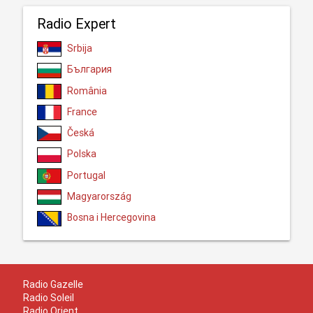
Radio Expert
Srbija
България
România
France
Česká
Polska
Portugal
Magyarország
Bosna i Hercegovina
Radio Gazelle
Radio Soleil
Radio Orient