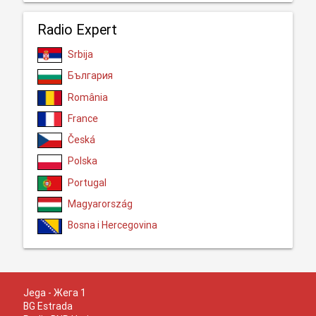
Radio Expert
Srbija
България
România
France
Česká
Polska
Portugal
Magyarország
Bosna i Hercegovina
Jega - Жега 1
BG Estrada