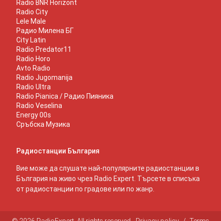
Radio BNR Horizont
Radio City
Lele Male
Радио Милена БГ
City Latin
Radio Predator11
Radio Horo
Avto Radio
Radio Jugomanija
Radio Ultra
Radio Pianica / Радио Пияника
Radio Veselina
Energy 00s
Сръбска Музика
Радиостанции България
Вие може да слушате най-популярните радиостанции в
България на живо чрез Radio Expert. Търсете в списъка
от радиостанции по градове или по жанр.
© 2026 RadioExpert. All rights reserved.
Privacy policy
/
Terms