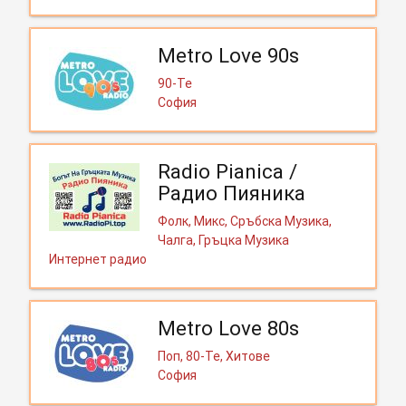
Metro Love 90s
90-Те
София
Radio Pianica /
Радио Пияника
Фолк, Микс, Сръбска Музика,
Чалга, Гръцка Музика
Интернет радио
Metro Love 80s
Поп, 80-Те, Хитове
София