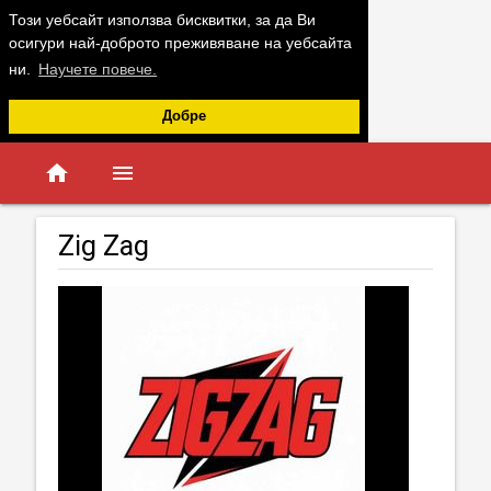
Този уебсайт използва бисквитки, за да Ви
осигури най-доброто преживяване на уебсайта
ни.
Научете повече.
Добре
home
menu
Zig Zag