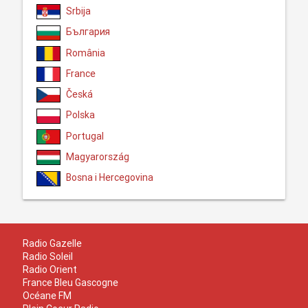
Srbija
България
România
France
Česká
Polska
Portugal
Magyarország
Bosna i Hercegovina
Radio Gazelle
Radio Soleil
Radio Orient
France Bleu Gascogne
Océane FM