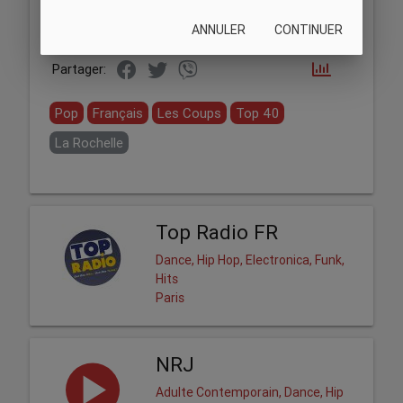
ANNULER
CONTINUER
Partager:
Pop
Français
Les Coups
Top 40
La Rochelle
Top Radio FR
Dance, Hip Hop, Electronica, Funk,
Hits
Paris
NRJ
Adulte Contemporain, Dance, Hip