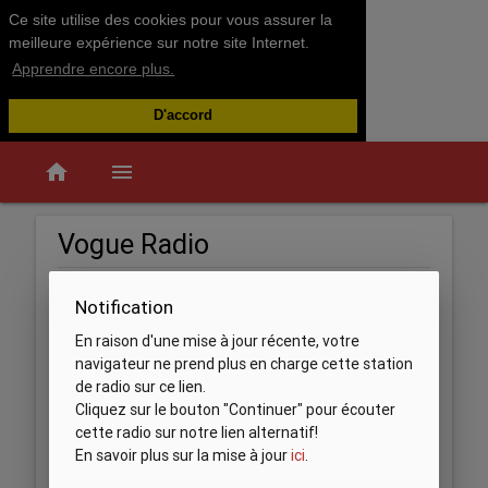
Ce site utilise des cookies pour vous assurer la
meilleure expérience sur notre site Internet.
Apprendre encore plus.
D'accord
home
menu
Vogue Radio
Notification
En raison d'une mise à jour récente, votre
navigateur ne prend plus en charge cette station
de radio sur ce lien.
Cliquez sur le bouton "Continuer" pour écouter
cette radio sur notre lien alternatif!
En savoir plus sur la mise à jour
ici
.