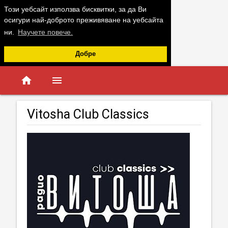
Този уебсайт използва бисквитки, за да Ви
осигури най-доброто преживяване на уебсайта
ни.
Научете повече.
Добре
home
menu
Vitosha Club Classics