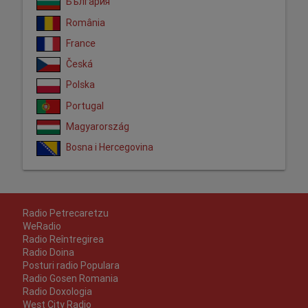
България
România
France
Česká
Polska
Portugal
Magyarország
Bosna i Hercegovina
Radio Petrecaretzu
WeRadio
Radio Reîntregirea
Radio Doina
Posturi radio Populara
Radio Gosen Romania
Radio Doxologia
West City Radio