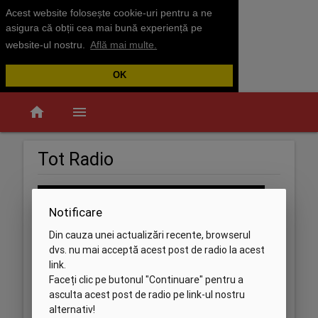
Acest website folosește cookie-uri pentru a ne
asigura că obții cea mai bună experiență pe
website-ul nostru.
Află mai multe.
OK
home
menu
Tot Radio
Notificare
Din cauza unei actualizări recente, browserul
dvs. nu mai acceptă acest post de radio la acest
link.
Faceți clic pe butonul "Continuare" pentru a
asculta acest post de radio pe link-ul nostru
alternativ!