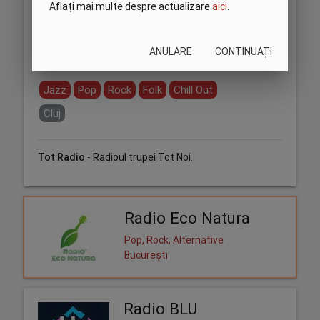
Aflați mai multe despre actualizare
aici
.
ANULARE
CONTINUAȚI
Partajează:
Jazz
Pop
Rock
Folk
Chill Out
Cluj
Tot Radio
- Radioul trupei Tot Noi.
Radio Eco Natura
Pop, Rock, Alternative
București
Radio BLU