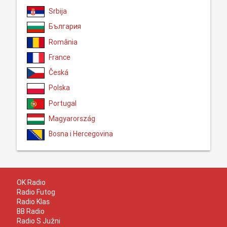
Srbija
България
România
France
Česká
Polska
Portugal
Magyarország
Bosna i Hercegovina
OK Radio
Radio Futog
Radio Klas
BB Radio
Radio S Južni