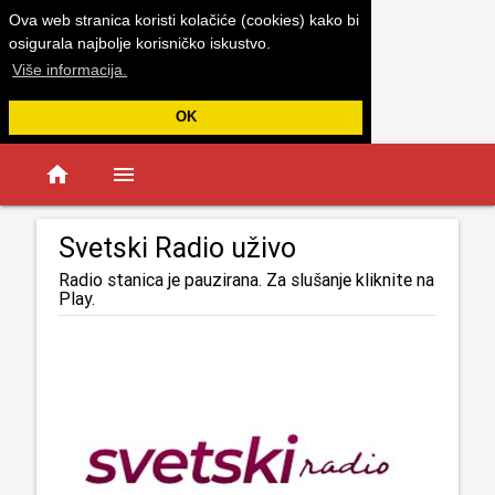
Ova web stranica koristi kolačiće (cookies) kako bi
osigurala najbolje korisničko iskustvo.
Više informacija.
OK
home
menu
Svetski Radio uživo
Radio stanica je pauzirana. Za slušanje kliknite na
Play.