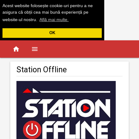
Acest website folosește cookie-uri pentru a ne
asigura că obții cea mai bună experiență pe
website-ul nostru.
Află mai multe.
OK
home
menu
Station Offline