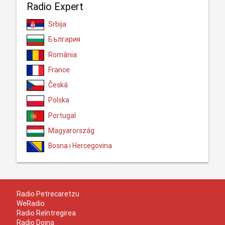
Radio Expert
Srbija
България
România
France
Česká
Polska
Portugal
Magyarország
Bosna i Hercegovina
Radio Petrecaretzu
WeRadio
Radio Reîntregirea
Radio Doina