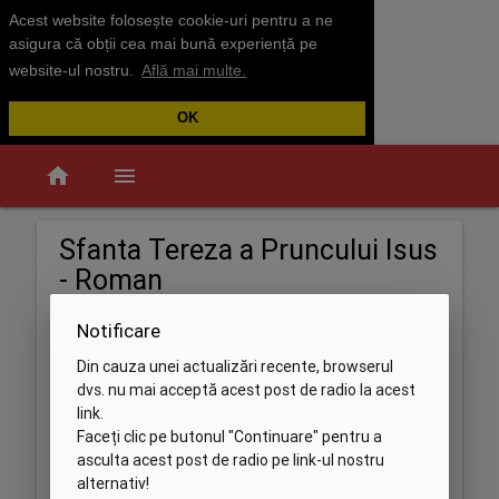
Acest website folosește cookie-uri pentru a ne
asigura că obții cea mai bună experiență pe
website-ul nostru.
Află mai multe.
OK
home
menu
Sfanta Tereza a Pruncului Isus
- Roman
Notificare
Din cauza unei actualizări recente, browserul
dvs. nu mai acceptă acest post de radio la acest
link.
Faceți clic pe butonul "Continuare" pentru a
asculta acest post de radio pe link-ul nostru
alternativ!