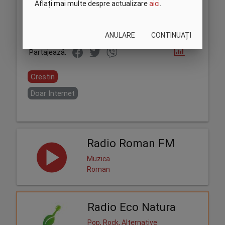
Aflați mai multe despre actualizare
aici
.
ANULARE
CONTINUAȚI
Partajează:
Crestin
Doar Internet
Radio Roman FM
Muzica
Roman
Radio Eco Natura
Pop, Rock, Alternative