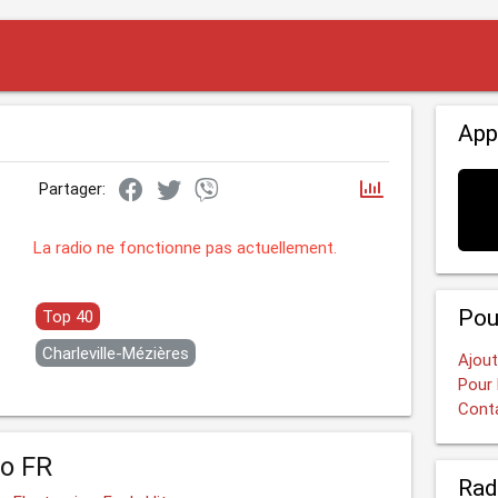
App
Partager:
La radio ne fonctionne pas actuellement.
Pou
Top 40
Charleville-Mézières
Ajout
Pour 
Cont
o FR
Rad