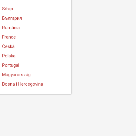
Srbija
България
România
France
Česká
Polska
Portugal
Magyarország
Bosna i Hercegovina