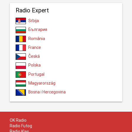
Radio Expert
Srbija
България
România
France
Česká
Polska
Portugal
Magyarország
Bosna i Hercegovina
OK Radio
Radio Futog
Radio Klas