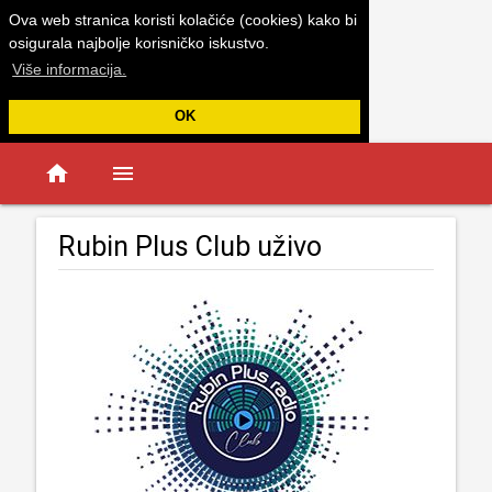
Ova web stranica koristi kolačiće (cookies) kako bi
osigurala najbolje korisničko iskustvo.
Više informacija.
OK
home
menu
Rubin Plus Club uživo