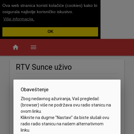
Ova web stranica koristi kolačiće (cookies) kako bi
osigurala najbolje korisničko iskustvo.
Više informacija.
OK
home
menu
RTV Sunce uživo
Obaveštenje
Zbog nedavnog ažuriranja, Vaš pregledač
(browser) više ne podržava ovu radio stanicu na
ovom linku.
Kliknite na dugme "Nastavi" da biste slušali ovu
radio radio stanicu na našem alternativnom
linku.