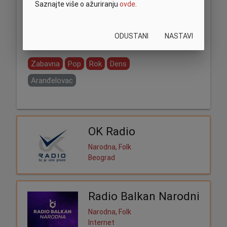
Saznajte više o ažuriranju
ovde
.
ODUSTANI
NASTAVI
Podeli:
Zabavna
Pop
Rok
Dens
Aranđelovac
OK Radio
Narodna, Folk
Beograd
Radio Balkan Narodni
Narodna, Folk
Internet