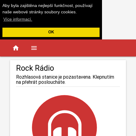
Aby byla zajištěna nejlepší funkčnost, používají
naše webové stránky soubory cookies.
Více informací.
OK
home
menu
Rock Rádio
Rozhlasová stanice je pozastavena. Klepnutím
na přehrát posloucháte.