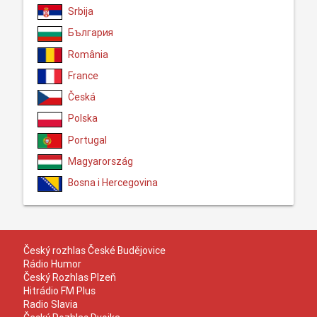
Srbija
България
România
France
Česká
Polska
Portugal
Magyarország
Bosna i Hercegovina
Český rozhlas České Budějovice
Rádio Humor
Český Rozhlas Plzeň
Hitrádio FM Plus
Radio Slavia