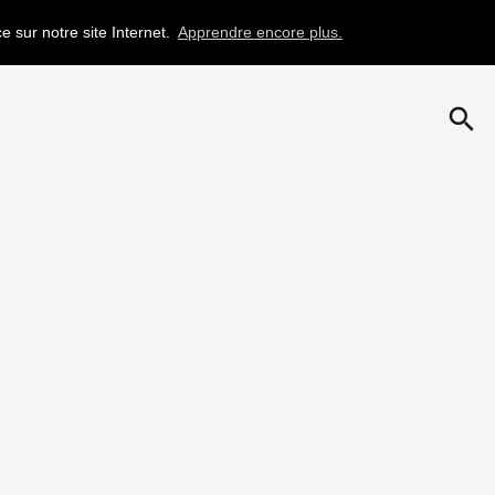
e sur notre site Internet.
Apprendre encore plus.
search