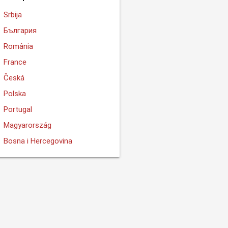
Srbija
България
România
France
Česká
Polska
Portugal
Magyarország
Bosna i Hercegovina