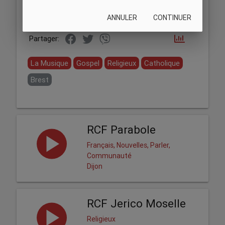
ANNULER
CONTINUER
Partager:
La Musique
Gospel
Religieux
Catholique
Brest
RCF Parabole
Français, Nouvelles, Parler,
Communauté
Dijon
RCF Jerico Moselle
Religieux