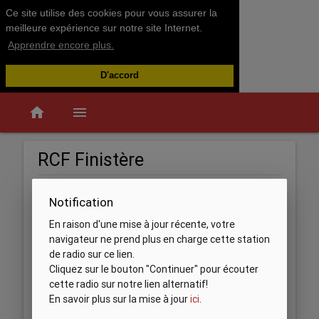
Ce site utilise des cookies pour vous assurer la
meilleure expérience sur notre site Internet.
Apprendre encore plus.
D'accord
home
menu
RCF Finistère
Notification
En raison d'une mise à jour récente, votre
navigateur ne prend plus en charge cette station
de radio sur ce lien.
Cliquez sur le bouton "Continuer" pour écouter
cette radio sur notre lien alternatif!
En savoir plus sur la mise à jour
ici
.