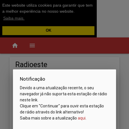
Este website utiliza cookies para garantir que tem
a melhor experiência no nosso website.
Saiba mais.
OK
home
menu
Radioeste
Notificação
Devido a uma atualização recente, o seu
navegador já não suporta esta estação de rádio
neste link.
Clique em "Continuar" para ouvir esta estação
de rádio através do link alternativo!
Saiba mais sobre a atualização
aqui
.