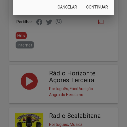
CANCELAR
CONTINUAR
Partilhar:
Hits
Internet
Rádio Horizonte
Açores Terceira
Português, Fácil Audição
Angra do Heroísmo
Radio Scalabitana
Português, Música