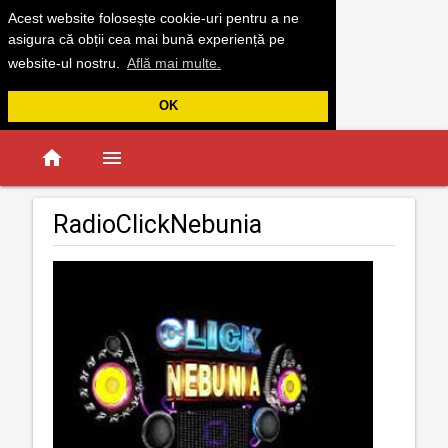
Acest website folosește cookie-uri pentru a ne
asigura că obții cea mai bună experiență pe
website-ul nostru.
Află mai multe.
OK
home
menu
RadioClickNebunia