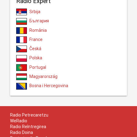
Radio Expert
Srbija
България
România
France
Česká
Polska
Portugal
Magyarország
Bosna i Hercegovina
Radio Petrecaretzu
WeRadio
Radio Reîntregirea
Radio Doina