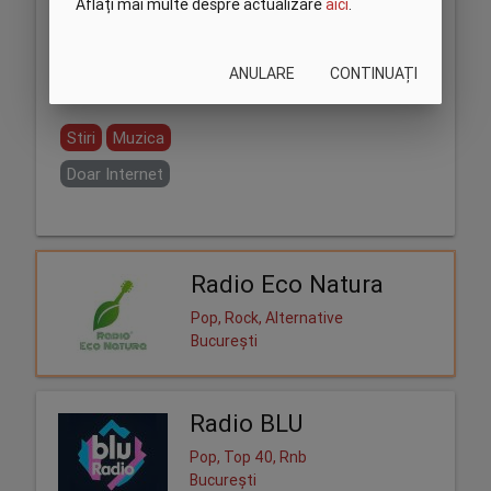
Aflați mai multe despre actualizare
aici
.
ANULARE
CONTINUAȚI
Partajează:
Stiri
Muzica
Doar Internet
Radio Eco Natura
Pop, Rock, Alternative
București
Radio BLU
Pop, Top 40, Rnb
București