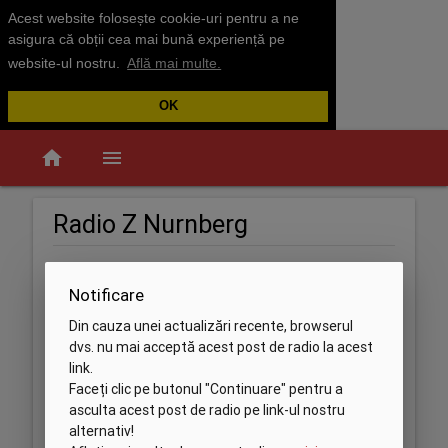
Acest website folosește cookie-uri pentru a ne
asigura că obții cea mai bună experiență pe
website-ul nostru.
Află mai multe.
OK
home
menu
Radio Z Nurnberg
Notificare
Din cauza unei actualizări recente, browserul
dvs. nu mai acceptă acest post de radio la acest
link.
Faceți clic pe butonul "Continuare" pentru a
asculta acest post de radio pe link-ul nostru
alternativ!