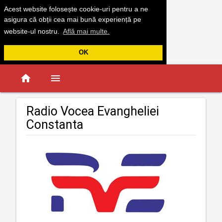
Acest website folosește cookie-uri pentru a ne
asigura că obții cea mai bună experiență pe
website-ul nostru.
Află mai multe.
OK
home
menu
Radio Vocea Evangheliei
Constanta