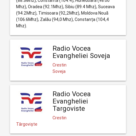
(88.3Mhz), Constanta (104.4), Hunedoara (98.00
Mhz), Oradea (92.1Mhz), Sibiu (89.4 Mhz), Suceava
(94.2Mhz), Timisoara (92,2Mhz), Moldova Nouă
(106.6Mhz), Zalău (94,0 Mhz), Constanța (104,4
Mhz).
Radio Vocea
Evangheliei Soveja
Crestin
Soveja
Radio Vocea
Evangheliei
Targoviste
Crestin
Târgoviște