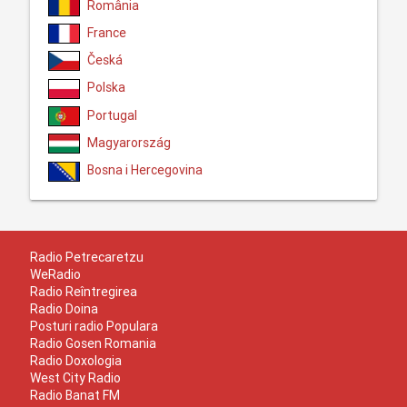
România
France
Česká
Polska
Portugal
Magyarország
Bosna i Hercegovina
Radio Petrecaretzu
WeRadio
Radio Reîntregirea
Radio Doina
Posturi radio Populara
Radio Gosen Romania
Radio Doxologia
West City Radio
Radio Banat FM