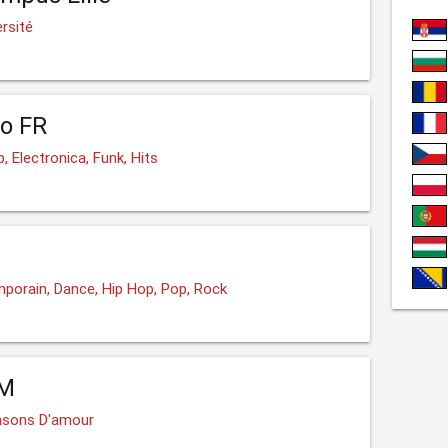
ersité
o FR
, Electronica, Funk, Hits
porain, Dance, Hip Hop, Pop, Rock
FM
nsons D'amour