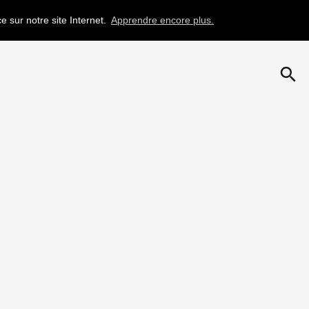
e sur notre site Internet.
Apprendre encore plus.
search