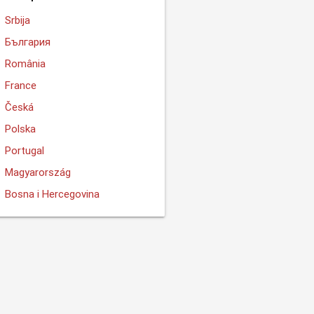
Srbija
България
România
France
Česká
Polska
Portugal
Magyarország
Bosna i Hercegovina