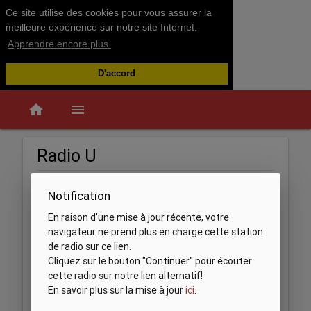
Ce site utilise des cookies pour vous assurer la
meilleure expérience sur notre site Internet.
Apprendre encore plus.
D'accord
home
menu
Radio U
Notification
En raison d'une mise à jour récente, votre
navigateur ne prend plus en charge cette station
de radio sur ce lien.
Cliquez sur le bouton "Continuer" pour écouter
cette radio sur notre lien alternatif!
En savoir plus sur la mise à jour
ici
.