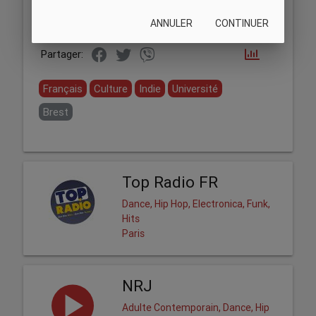
ANNULER
CONTINUER
Partager:
Français
Culture
Indie
Université
Brest
Top Radio FR
Dance, Hip Hop, Electronica, Funk,
Hits
Paris
NRJ
Adulte Contemporain, Dance, Hip