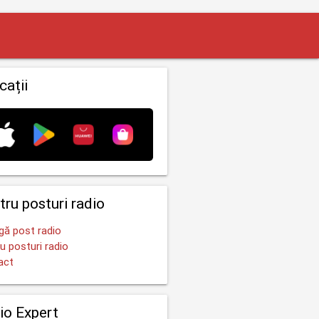
cații
tru posturi radio
ă post radio
u posturi radio
act
io Expert