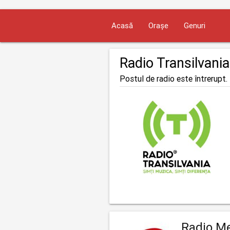
Acasă
Orașe
Genuri
Radio Transilvani
Postul de radio este întrerupt. 
Radio M