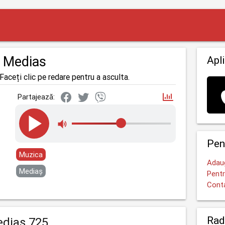
a Medias
Apli
Faceți clic pe redare pentru a asculta.
Partajează:
Pen
Muzica
Adaug
Mediaș
Pentr
Cont
Rad
ediaș 725