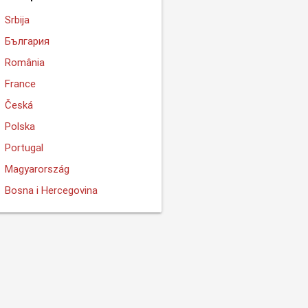
Srbija
България
România
France
Česká
Polska
Portugal
Magyarország
Bosna i Hercegovina