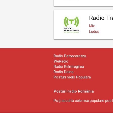
Radio Tr
Mix
Luduș
Radio Petrecaretzu
WeRadio
Radio Reîntregirea
Radio Doina
Posturi radio Populara
Posturi radio România
Poți asculta cele mai populare postu