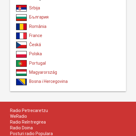
Srbija
България
România
France
Česká
Polska
Portugal
Magyarország
Bosna i Hercegovina
Radio Petrecaretzu
WeRadio
Radio Reîntregirea
Radio Doina
Posturi radio Populara