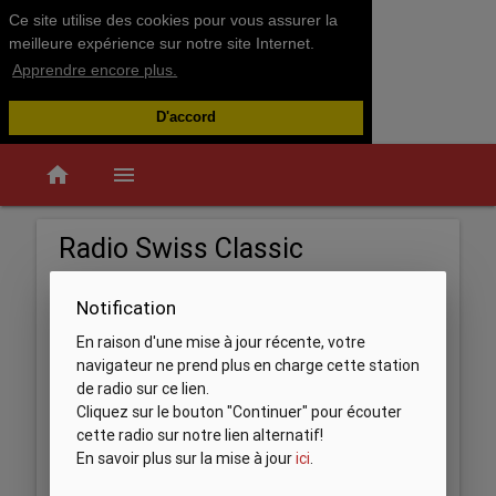
Ce site utilise des cookies pour vous assurer la
meilleure expérience sur notre site Internet.
Apprendre encore plus.
D'accord
home
menu
Radio Swiss Classic
Notification
En raison d'une mise à jour récente, votre
navigateur ne prend plus en charge cette station
de radio sur ce lien.
Cliquez sur le bouton "Continuer" pour écouter
cette radio sur notre lien alternatif!
En savoir plus sur la mise à jour
ici
.