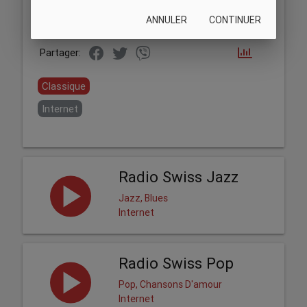
ANNULER
CONTINUER
Partager:
Classique
Internet
Radio Swiss Jazz
Jazz, Blues
Internet
Radio Swiss Pop
Pop, Chansons D'amour
Internet