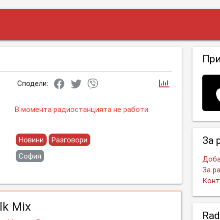
Пр
Сподели:
В момента радиостанцията не работи.
За 
Новини
Разговори
София
Доба
За р
Конт
lk Mix
Rad