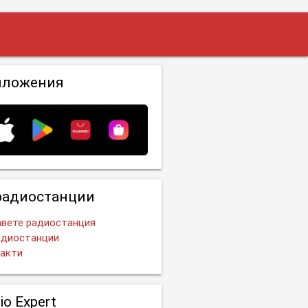
иложения
радиостанции
вете радиостанция
адиостанции
акти
io Expert