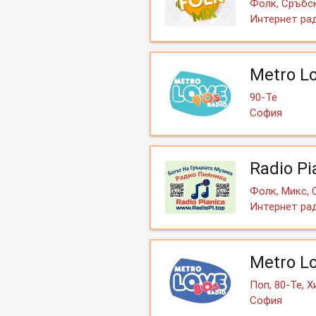
Фолк, Сръбск
Интернет ра
Metro L
90-Те
София
Radio P
Фолк, Микс, 
Интернет ра
Metro L
Поп, 80-Те, 
София