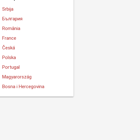
Srbija
България
România
France
Česká
Polska
Portugal
Magyarország
Bosna i Hercegovina