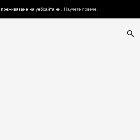
о преживяване на уебсайта ни.
Научете повече.
search