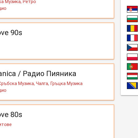
а Музика, Ретро
дио
ove 90s
ianica / Радио Пияника
Сръбска Музика, Чалга, Гръцка Музика
дио
ove 80s
Хитове