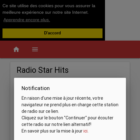
Ce site utilise des cookies pour vous assurer la
meilleure expérience sur notre site Internet.
Apprendre encore plus.
D'accord
home
menu
Radio Star Hits
Notification
En raison d'une mise à jour récente, votre
navigateur ne prend plus en charge cette station
de radio sur ce lien.
Cliquez sur le bouton "Continuer" pour écouter
cette radio sur notre lien alternatif!
En savoir plus sur la mise à jour
ici
.