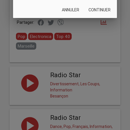
ANNULER
CONTINUER
Partager:
Pop
Electronica
Top 40
Marseille
Radio Star
Divertissement, Les Coups,
Information
Besançon
Radio Star
Dance, Pop, Français, Information,