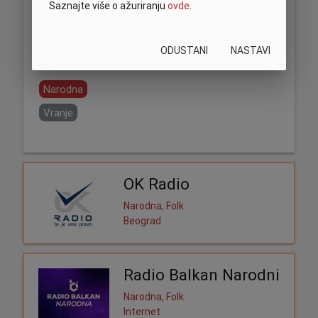
Saznajte više o ažuriranju
ovde
.
ODUSTANI
NASTAVI
Podeli:
Narodna
Vranje
OK Radio
Narodna, Folk
Beograd
Radio Balkan Narodni
Narodna, Folk
Internet