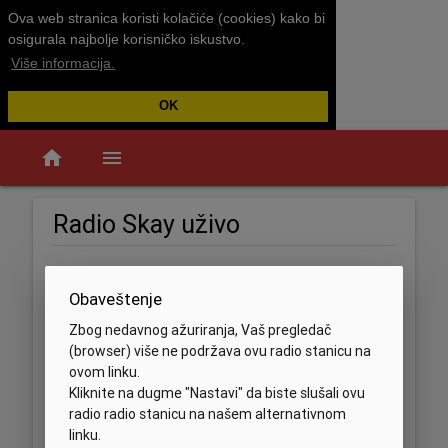
Ova web stranica koristi kolačiće (cookies) kako bi
osigurala najbolje korisničko iskustvo.
Više informacija.
OK
home
menu
Radio Skay uživo
Obaveštenje
Zbog nedavnog ažuriranja, Vaš pregledač
(browser) više ne podržava ovu radio stanicu na
ovom linku.
Kliknite na dugme "Nastavi" da biste slušali ovu
radio radio stanicu na našem alternativnom
linku.